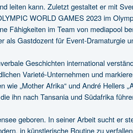
 leiten kann. Zuletzt gestaltet er mit Sv
 OLYMPIC WORLD GAMES 2023 im Olympias
ine Fähigkeiten im Team von mediapool ber
r als Gastdozent für Event-Dramaturgie un
rbale Geschichten international verständl
edlichen Varieté-Unternehmen und markieren
n wie „Mother Afrika“ und André Hellers „Af
ie ihn nach Tansania und Südafrika führe
nsee geboren. In seiner Arbeit sucht er s
dern, in künstlerische Routine zu verfallen