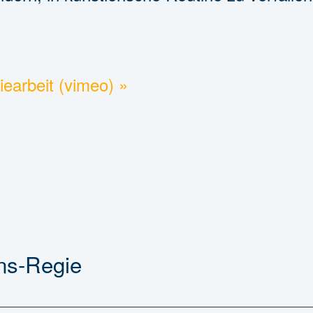
earbeit (vimeo) »
ns-Regie